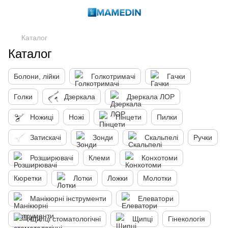
Каталог
Каталог
Болони, лійки
Голкотримачі
Гачки
Голки
Дзеркала
Дзеркала ЛОР
Ножиці
Ножі
Пінцети
Пилки
Затискачі
Зонди
Скальпелі
Ручки
Розширювачі
Клеми
Конхотоми
Кюретки
Лотки
Ложки
Молотки
Манікюрні інструменти
Елеватори
Щипці стоматологічні
Щипці
Гінекологія