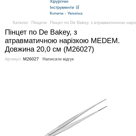
Каталог
Пінцети
Пінцет по De Bakey, з атравматичною нар
Пінцет по De Bakey, з
атравматичною нарізкою MEDEM.
Довжина 20,0 см (M26027)
Артикул:
M26027
Написати відгук