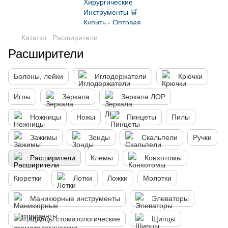
Каталог
Расширители
Расширители
Болоны, лейки
Иглодержатели
Крючки
Иглы
Зеркала
Зеркала ЛОР
Ножницы
Ножы
Пинцеты
Пилы
Зажимы
Зонды
Скальпели
Ручки
Расширители
Клемы
Конхотомы
Кюретки
Лотки
Ложки
Молотки
Маникюрные инструменты
Элеваторы
Щипцы стоматологические
Щипцы