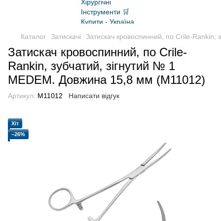
Каталог
Затискачі
Затискач кровоспинний, по Crile-Rankin,
Затискач кровоспинний, по Crile-
Rankin, зубчатий, зігнутий № 1
MEDEM. Довжина 15,8 мм (M11012)
Артикул:
M11012
Написати відгук
Хіт
−26%